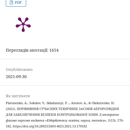
PDF
Переглядів анотації: 1654
Опубліковано
2021-09-30
Як цитувати
Platonenko, A., Sokolov, V., Skladannyi, P. ., Anosov, A., & Oleksiienko, H.
(2021). ПОРІВНЯННЯ СУЧАСНИХ ТЕХНІЧНИХ ЗАСОБІВ АЕРОРОЗВІДКИ
ДЛЯ ЗАБЕЗПЕЧЕННЯ БЕЗПЕКИ КОНТРОЛЬОВАНОЇ ЗОНИ.
Електронне
фахове наукове видання «Кібербезпека: освіта, наука, техніка»
,
1
(13), 170–
182. https://doi.org/10.28925/2663-4023.2021.13.170182