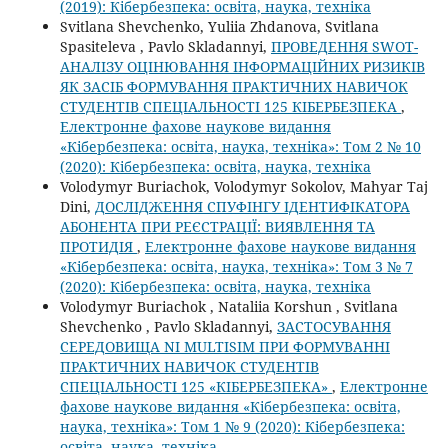
(2019): Кібербезпека: освіта, наука, техніка
Svitlana Shevchenko, Yuliia Zhdanovа, Svitlana
Spasiteleva , Pavlo Skladannyi,
ПРОВЕДЕННЯ SWOT-
АНАЛІЗУ ОЦІНЮВАННЯ ІНФОРМАЦІЙНИХ РИЗИКІВ
ЯК ЗАСІБ ФОРМУВАННЯ ПРАКТИЧНИХ НАВИЧОК
СТУДЕНТІВ СПЕЦІАЛЬНОСТІ 125 КІБЕРБЕЗПЕКА
,
Електронне фахове наукове видання
«Кібербезпека: освіта, наука, техніка»: Том 2 № 10
(2020): Кібербезпека: освіта, наука, техніка
Volodymyr Buriachok, Volodymyr Sokolov, Mahyar Taj
Dini,
ДОСЛІДЖЕННЯ СПУФІНГУ ІДЕНТИФІКАТОРА
АБОНЕНТА ПРИ РЕЄСТРАЦІЇ: ВИЯВЛЕННЯ ТА
ПРОТИДІЯ
,
Електронне фахове наукове видання
«Кібербезпека: освіта, наука, техніка»: Том 3 № 7
(2020): Кібербезпека: освіта, наука, техніка
Volodymyr Buriachok , Nataliia Korshun , Svitlana
Shevchenko , Pavlo Skladannyi,
ЗАСТОСУВАННЯ
СЕРЕДОВИЩА NI MULTISIM ПРИ ФОРМУВАННІ
ПРАКТИЧНИХ НАВИЧОК СТУДЕНТІВ
СПЕЦІАЛЬНОСТІ 125 «КІБЕРБЕЗПЕКА»
,
Електронне
фахове наукове видання «Кібербезпека: освіта,
наука, техніка»: Том 1 № 9 (2020): Кібербезпека:
освіта, наука, техніка