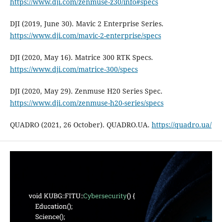
https://www.dji.com/zenmuse-z30/info#specs
DJI (2019, June 30). Mavic 2 Enterprise Series.
https://www.dji.com/mavic-2-enterprise/specs
DJI (2020, May 16). Matrice 300 RTK Specs.
https://www.dji.com/matrice-300/specs
DJI (2020, May 29). Zenmuse H20 Series Spec.
https://www.dji.com/zenmuse-h20-series/specs
QUADRO (2021, 26 October). QUADRO.UA.
https://quadro.ua/