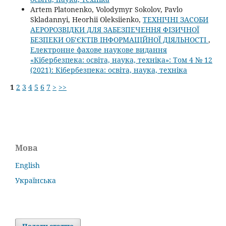
Artem Platonenko, Volodymyr Sokolov, Pavlo
Skladannyi, Heorhii Oleksiienko,
ТЕХНІЧНІ ЗАСОБИ
АЕРОРОЗВІДКИ ДЛЯ ЗАБЕЗПЕЧЕННЯ ФІЗИЧНОЇ
БЕЗПЕКИ ОБ’ЄКТІВ ІНФОРМАЦІЙНОЇ ДІЯЛЬНОСТІ
,
Електронне фахове наукове видання
«Кібербезпека: освіта, наука, техніка»: Том 4 № 12
(2021): Кібербезпека: освіта, наука, техніка
1
2
3
4
5
6
7
>
>>
Мова
English
Українська