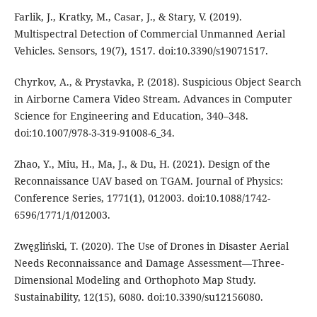
Farlik, J., Kratky, M., Casar, J., & Stary, V. (2019).
Multispectral Detection of Commercial Unmanned Aerial
Vehicles. Sensors, 19(7), 1517. doi:10.3390/s19071517.
Chyrkov, A., & Prystavka, P. (2018). Suspicious Object Search
in Airborne Camera Video Stream. Advances in Computer
Science for Engineering and Education, 340–348.
doi:10.1007/978-3-319-91008-6_34.
Zhao, Y., Miu, H., Ma, J., & Du, H. (2021). Design of the
Reconnaissance UAV based on TGAM. Journal of Physics:
Conference Series, 1771(1), 012003. doi:10.1088/1742-
6596/1771/1/012003.
Zwęgliński, T. (2020). The Use of Drones in Disaster Aerial
Needs Reconnaissance and Damage Assessment—Three-
Dimensional Modeling and Orthophoto Map Study.
Sustainability, 12(15), 6080. doi:10.3390/su12156080.