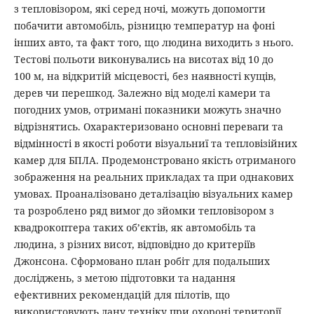
з тепловізором, які серед ночі, можуть допомогти
побачити автомобіль, різницю температур на фоні
інших авто, та факт того, що людина виходить з нього.
Тестові польоти виконувались на висотах від 10 до
100 м, на відкритій місцевості, без наявності кущів,
дерев чи перешкод. Залежно від моделі камери та
погодних умов, отримані показники можуть значно
відрізнятись. Охарактеризовано основні переваги та
відмінності в якості роботи візуальниї та тепловізійних
камер для БПЛА. Продемонстровано якість отриманого
зображення на реальних прикладах та при однакових
умовах. Проаналізовано деталізацію візуальних камер
та розроблено ряд вимог до зйомки тепловізором з
квадрокоптера таких об’єктів, як автомобіль та
людина, з різних висот, відповідно до критеріїв
Джонсона. Сформовано план робіт для подальших
досліджень, з метою підготовки та надання
ефективних рекомендацій для пілотів, що
використовують дану техніку при охороні території