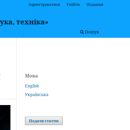
Зареєструватися
Увійти
Подання
ука, техніка»
Пошук
И
Мова
English
Українська
Подати статтю