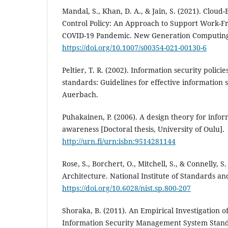
Mandal, S., Khan, D. A., & Jain, S. (2021). Cloud
Control Policy: An Approach to Support Work-
COVID-19 Pandemic. New Generation Computin
https://doi.org/10.1007/s00354-021-00130-6
Peltier, T. R. (2002). Information security polici
standards: Guidelines for effective information
Auerbach.
Puhakainen, P. (2006). A design theory for infor
awareness [Doctoral thesis, University of Oulu].
http://urn.fi/urn:isbn:9514281144
Rose, S., Borchert, O., Mitchell, S., & Connelly, S
Architecture. National Institute of Standards a
https://doi.org/10.6028/nist.sp.800-207
Shoraka, B. (2011). An Empirical Investigation o
Information Security Management System Stan