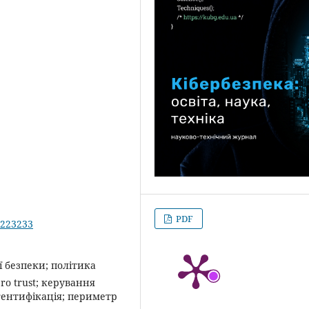
PDF
.223233
 безпеки; політика
ero trust; керування
втентифікація; периметр