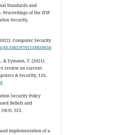
tional Standards and
. Proceedings of the IFIP
tion Security,
 (2012). Computer Security
org/10.1002/9781118820650
F., & Eymann, T. (2021).
ure review on current
puters & Security, 110,
36
tion Security Policy
ased Beliefs and
34(3), 523.
n and implementation of a