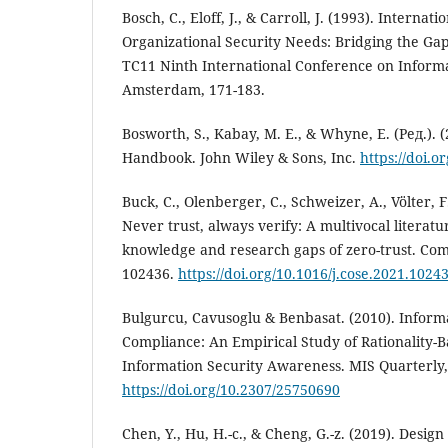
Bosch, C., Eloff, J., & Carroll, J. (1993). Interna
Organizational Security Needs: Bridging the Gap
TC11 Ninth International Conference on Informa
Amsterdam, 171-183.
Bosworth, S., Kabay, M. E., & Whyne, E. (Ред.).
Handbook. John Wiley & Sons, Inc.
https://doi.
Buck, C., Olenberger, C., Schweizer, A., Völter, 
Never trust, always verify: A multivocal literat
knowledge and research gaps of zero-trust. Com
102436.
https://doi.org/10.1016/j.cose.2021.1024
Bulgurcu, Cavusoglu & Benbasat. (2010). Informa
Compliance: An Empirical Study of Rationality-B
Information Security Awareness. MIS Quarterly, 
https://doi.org/10.2307/25750690
Chen, Y., Hu, H.-c., & Cheng, G.-z. (2019). Desig