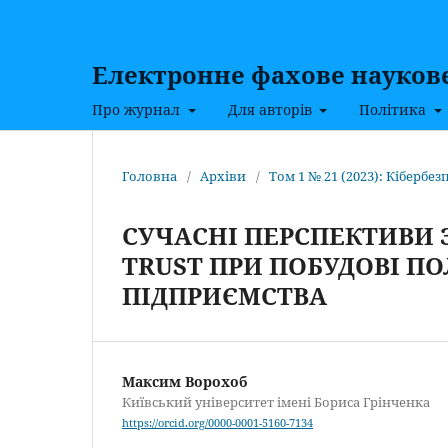
Електронне фахове наукове 
Про журнал
Для авторів
Політика
Головна
/
Архіви
/
Том 1 № 21 (2023): Кібербезп
СУЧАСНІ ПЕРСПЕКТИВИ 
TRUST ПРИ ПОБУДОВІ П
ПІДПРИЄМСТВА
Максим Ворохоб
Київський університет імені Бориса Грінченка
https://orcid.org/0000-0001-5160-7134