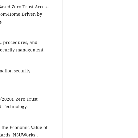
-Based Zero Trust Access
From-Home Driven by
g.
es, procedures, and
 security management.
mation security
. (2020). Zero Trust
nd Technology.
f the Economic Value of
dards [NSUWorks].