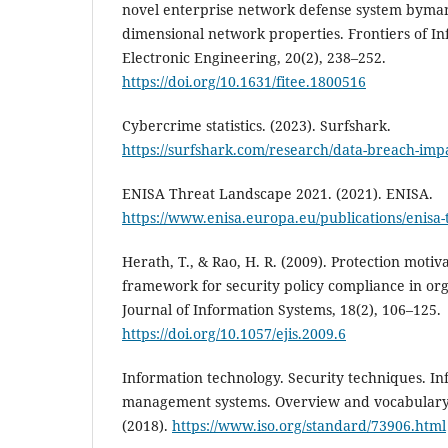
novel enterprise network defense system byma
dimensional network properties. Frontiers of I
Electronic Engineering, 20(2), 238–252.
https://doi.org/10.1631/fitee.1800516
Cybercrime statistics. (2023). Surfshark.
https://surfshark.com/research/data-breach-impac
ENISA Threat Landscape 2021. (2021). ENISA.
https://www.enisa.europa.eu/publications/enisa
Herath, T., & Rao, H. R. (2009). Protection moti
framework for security policy compliance in or
Journal of Information Systems, 18(2), 106–125.
https://doi.org/10.1057/ejis.2009.6
Information technology. Security techniques. In
management systems. Overview and vocabulary 
(2018).
https://www.iso.org/standard/73906.html