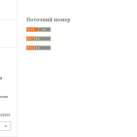
Поточний номер
Я
укове
.223233