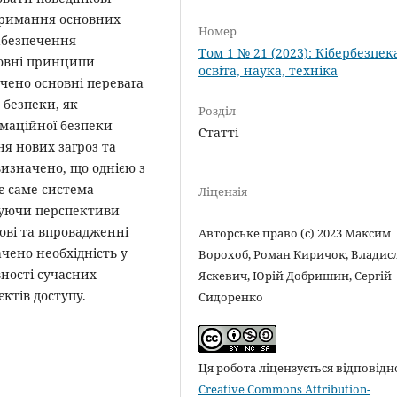
тримання основних
Номер
абезпечення
Том 1 № 21 (2023): Кібербезпек
новні принципи
освіта, наука, техніка
ачено основні перевага
 безпеки, як
Розділ
рмаційної безпеки
Статті
я нових загроз та
визначено, що однією з
є саме система
Ліцензія
муючи перспективи
дові та впровадженні
Авторське право (c) 2023 Максим
чено необхідність у
Ворохоб, Роман Киричок, Владис
ності сучасних
Яскевич, Юрій Добришин, Сергій
єктів доступу.
Сидоренко
Ця робота ліцензується відповідн
Creative Commons Attribution-