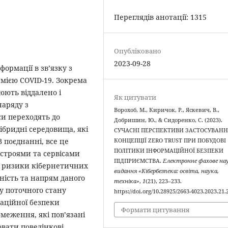
Переглядів анотації: 1315
Опубліковано
2023-09-28
ормації в зв’язку з
ією COVID-19. Зокрема
юють віддалено і
Як цитувати
наряду з
Ворохоб, М., Киричок, Р., Яскевич, В.,
си переходять до
Добришин, Ю., & Сидоренко, С. (2023).
ібридні середовища, які
СУЧАСНІ ПЕРСПЕКТИВИ ЗАСТОСУВАНН
 поєднанні, все це
КОНЦЕПЦІЇ ZERO TRUST ПРИ ПОБУДОВІ
ПОЛІТИКИ ІНФОРМАЦІЙНОЇ БЕЗПЕКИ
истроями та сервісами
ПІДПРИЄМСТВА.
Електронне фахове на
ві ризики кібернетичних
видання «Кібербезпека: освіта, наука,
ність та напрям даного
техніка»
,
1
(21), 223–233.
зу поточного стану
https://doi.org/10.28925/2663-4023.2023.21
аційної безпеки
Формати цитування
меження, які пов’язані
ювати поведінкові