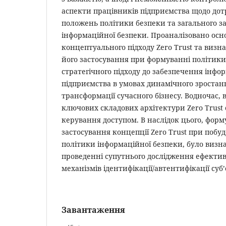
аспекти працівників підприємства щодо до
положень політики безпеки та загального з
інформаційної безпеки. Проаналізовано ос
концептуального підходу Zero Trust та визн
його застосування при формуванні політики
стратегічного підходу до забезпечення інфо
підприємства в умовах динамічного зростанн
трансформації сучасного бізнесу. Водночас, 
ключових складових архітектури Zero Trust 
керування доступом. В наслідок цього, фор
застосування концепції Zero Trust при побу
політики інформаційної безпеки, було визна
проведенні супутнього дослідження ефектив
механізмів ідентифікації/автентифікації суб’
Завантаження