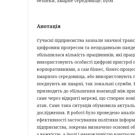
безпеки; хмарне середовище; byod
Анотація
Сучасні підприємства зазнали значної трансф
цифровим прогресом та нещодавньою пандем
збільшилася кількість працівників, які прац
використовують особисті цифрові пристрої 
корпоративними, а сам бізнес, бізнес-проце
хмарного середовища, або використовують г
поєднують як хмарні, так локальні служби. В
призводить до збільшення взаємодії між пр
саме через відкриті мережі, що створює но
атак. Саме така ситуація обумовила актуаль
дослідження. В роботі було проведено аналі
ефективності застосування політики інформ
підприємства, зокрема визначено основні об
з важкістю, а іноді і неможливістю контрол