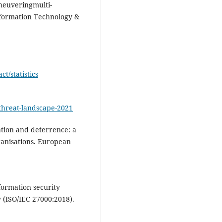
neuveringmulti-
nformation Technology &
t/statistics
-threat-landscape-2021
vation and deterrence: a
ganisations. European
formation security
(ISO/IEC 27000:2018).