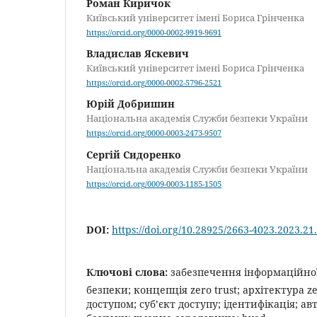
Роман Киричок
Київський університет імені Бориса Грінченка
https://orcid.org/0000-0002-9919-9691
Владислав Яскевич
Київський університет імені Бориса Грінченка
https://orcid.org/0000-0002-5796-2521
Юрій Добришин
Національна академія Служби безпеки України
https://orcid.org/0000-0003-2473-9507
Сергій Сидоренко
Національна академія Служби безпеки України
https://orcid.org/0009-0003-1185-1505
DOI:
https://doi.org/10.28925/2663-4023.2023.21
Ключові слова:
забезпечення інформаційної
безпеки; концепція zero trust; архітектура z
доступом; суб’єкт доступу; ідентифікація; а