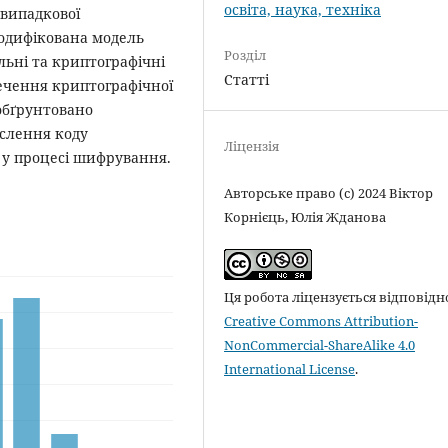
освіта, наука, техніка
овипадкової
модифікована модель
Розділ
льні та криптографічні
Статті
ечення криптографічної
обґрунтовано
слення коду
Ліцензія
 у процесі шифрування.
Авторське право (c) 2024 Віктор
Корнієць, Юлія Жданова
Ця робота ліцензується відповідн
Creative Commons Attribution-
NonCommercial-ShareAlike 4.0
International License
.