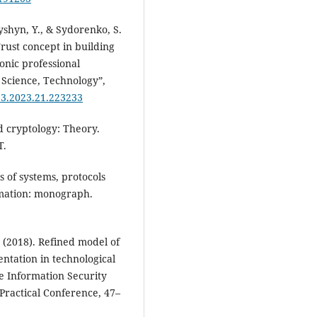
yshyn, Y., & Sydorenko, S.
rust concept in building
onic professional
, Science, Technology”,
23.2023.21.223233
ed cryptology: Theory.
T.
s of systems, protocols
rmation: monograph.
. (2018). Refined model of
ntation in technological
te Information Security
 Practical Conference, 47–