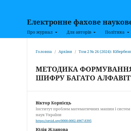
Електронне фахове наукове 
Про журнал
Для авторів
Політика
Головна
/
Архіви
/
Том 2 № 26 (2024): Кібербезп
МЕТОДИКА ФОРМУВАННЯ
ШИФРУ БАГАТО АЛФАВІТ
Віктор Корнієць
Інститут проблем математичних машин і систем 
наук України
https://orcid.org/0000-0002-4967-8395
Юлія Жданова