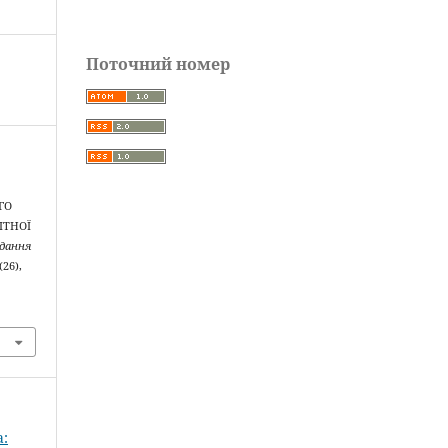
Поточний номер
ГО
ІТНОЇ
идання
(26),
а: