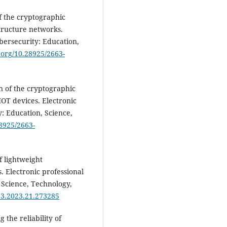
of the cryptographic
structure networks.
ybersecurity: Education,
i.org/10.28925/2663-
on of the cryptographic
OT devices. Electronic
y: Education, Science,
28925/2663-
f lightweight
. Electronic professional
, Science, Technology,
23.2023.21.273285
 the reliability of