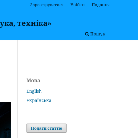
Зареєструватися
Увійти
Подання
ука, техніка»
Пошук
Мова
English
Українська
Подати статтю