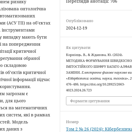
Переглядів анотації: 706
внем ризику
лізована онтологічна
автоматизованих
Опубліковано
и (АСУ ТП) на об’єктах
2024-12-19
, інструментами
у випадку мають бути
ні на попередження
Як цитувати
мітації критичної
Корнієць, В., & Жданова, Ю. (2024).
орегування обраної
МЕТОДИКА ФОРМУВАННЯ ШВИДКІСНО
ою складовою
ІМІТОСТІЙКОГО ШИФРУ БАГАТО АЛФАВ
в об’єктів критичної
ЗАМІНИ.
Електронне фахове наукове в
«Кібербезпека: освіта, наука, техніка»
,
2
ічної інформації підчас
476–486. https://doi.org/10.28925/2663-
 користування.
4023.2024.26.723
м загрозам є
и, для цього
Формати цитування
ється на математичних
 систем, які в рамках
Номер
стей. Модель
Том 2 № 26 (2024): Кібербезпек
их даних з