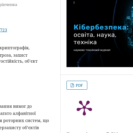
Грінченка
.723
криптографія,
роза, захист
остійкість, об’єкт
PDF
ування вимог до
агато алфавітної
я роторних систем, що
ерзахисту об’єктів