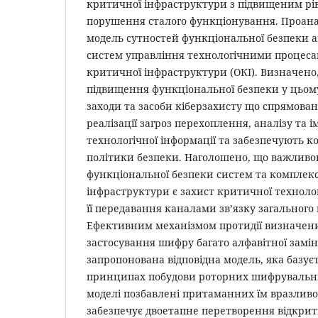
критичної інфраструктури з підвищеним рі
порушення сталого функціонування. Проана
модель сутностей функціональної безпеки 
систем управління технологічними процесам
критичної інфраструктури (ОКІ). Визначено
підвищення функціональної безпеки у цьом
заходи та засоби кіберзахисту що спрямова
реалізації загроз перехоплення, аналізу та і
технологічної інформації та забезпечують к
політики безпеки. Наголошено, що важлив
функціональної безпеки систем та комплексі
інфраструктури є захист критичної технолог
її передавання каналами зв’язку загального
Ефективним механізмом протидії визначени
застосування шифру багато алфавітної замін
запропонована відповідна модель, яка базу
принципах побудови роторних шифрувальних
моделі позбавлені притаманних їм вразливо
забезпечує двоетапне перетворення відкрит