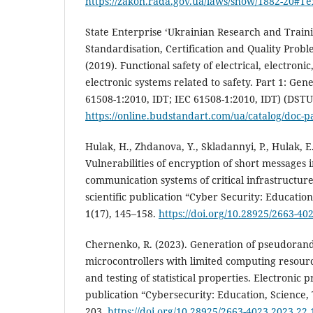
https://zakon.rada.gov.ua/laws/show/1882-20#Te
State Enterprise ‘Ukrainian Research and Train
Standardisation, Certification and Quality Prob
(2019). Functional safety of electrical, electro
electronic systems related to safety. Part 1: Ge
61508-1:2010, IDT; IEC 61508-1:2010, IDT) (DST
https://online.budstandart.com/ua/catalog/doc-
Hulak, H., Zhdanova, Y., Skladannyi, P., Hulak, E.
Vulnerabilities of encryption of short messages
communication systems of critical infrastructure
scientific publication “Cyber Security: Educatio
1(17), 145–158.
https://doi.org/10.28925/2663-40
Chernenko, R. (2023). Generation of pseudora
microcontrollers with limited computing resourc
and testing of statistical properties. Electronic p
publication “Cybersecurity: Education, Science, 
203.
https://doi.org/10.28925/2663-4023.2023.22