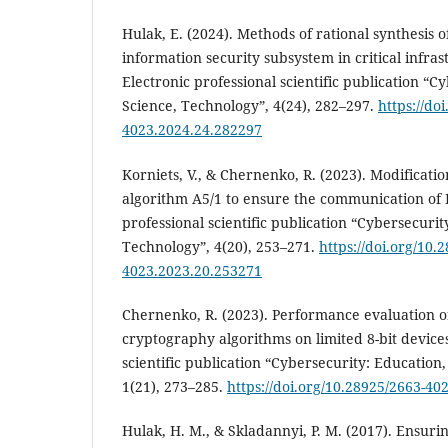
Hulak, E. (2024). Methods of rational synthesis 
information security subsystem in critical infra
Electronic professional scientific publication “C
Science, Technology”, 4(24), 282–297.
https://do
4023.2024.24.282297
Korniets, V., & Chernenko, R. (2023). Modificati
algorithm A5/1 to ensure the communication of I
professional scientific publication “Cybersecurit
Technology”, 4(20), 253–271.
https://doi.org/10.
4023.2023.20.253271
Chernenko, R. (2023). Performance evaluation o
cryptography algorithms on limited 8-bit devices
scientific publication “Cybersecurity: Education
1(21), 273–285.
https://doi.org/10.28925/2663-40
Hulak, H. M., & Skladannyi, P. M. (2017). Ensuring