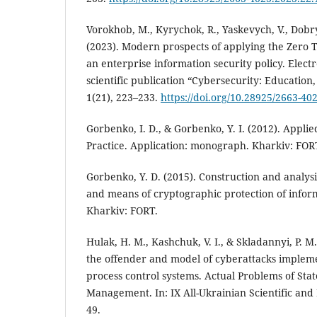
Vorokhob, M., Kyrychok, R., Yaskevych, V., Dobr
(2023). Modern prospects of applying the Zero T
an enterprise information security policy. Electr
scientific publication “Cybersecurity: Education
1(21), 223–233.
https://doi.org/10.28925/2663-40
Gorbenko, I. D., & Gorbenko, Y. I. (2012). Appli
Practice. Application: monograph. Kharkiv: FOR
Gorbenko, Y. D. (2015). Construction and analysi
and means of cryptographic protection of info
Kharkiv: FORT.
Hulak, H. M., Kashchuk, V. I., & Skladannyi, P. M
the offender and model of cyberattacks impleme
process control systems. Actual Problems of Sta
Management. In: IX All-Ukrainian Scientific and
49.