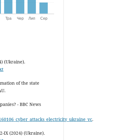
) (Ukraine).
xt
mation of the state
AU.
mpanies? - BBC News
160106_cyber_attacks_electricity_ukraine_vc
.
2-IX (2024) (Ukraine).