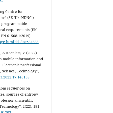
xt
ing Centre for
lems’ (SE ‘UkrNDNC’)
nic, programmable
neral requirements (EN
U EN 61508-1:2019).
page.html?id_doc=84383
, & Korniets, V. (2022).
 in mobile information and
. Electronic professional
n, Science, Technology”,
23.2022.17.145158
ndom sequences on
es, sources of entropy
rofessional scientific
Technology”, 2(22), 191–
.191203