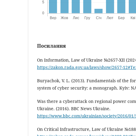
Посилання
On Information, Law of Ukraine №2657-XII (2024
https://zakon.rada.gov.ua/laws/show/2657-12#Te
Buryachok, V. L. (2013). Fundamentals of the for
system of cyber security: a monograph. Kyiv: N
Was there a cyberattack on regional power co
Ukraine. (2016). BBC News Ukraine.
https://www.bbc.com/ukrainian/society/2016/01/
On Critical Infrastructure, Law of Ukraine №188