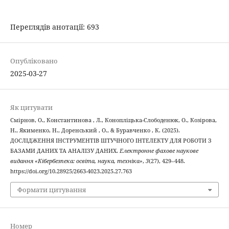
Переглядів анотації: 693
Опубліковано
2025-03-27
Як цитувати
Смірнов, О., Константинова , Л., Конопліцька-Слободенюк, О., Козірова,
Н., Якименко, Н., Доренський , О., & Буравченко , К. (2025).
ДОСЛІДЖЕННЯ ІНСТРУМЕНТІВ ШТУЧНОГО ІНТЕЛЕКТУ ДЛЯ РОБОТИ З
БАЗАМИ ДАНИХ ТА АНАЛІЗУ ДАНИХ.
Електронне фахове наукове
видання «Кібербезпека: освіта, наука, техніка»
,
3
(27), 429–448.
https://doi.org/10.28925/2663-4023.2025.27.763
Формати цитування
Номер