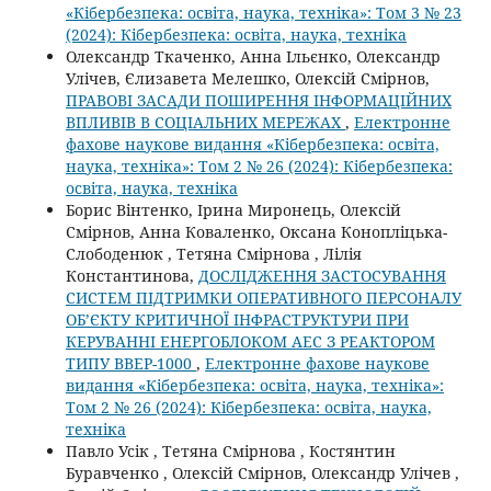
«Кібербезпека: освіта, наука, техніка»: Том 3 № 23
(2024): Кібербезпека: освіта, наука, техніка
Олександр Ткаченко, Анна Ільєнко, Олександр
Улічев, Єлизавета Мелешко, Олексій Смірнов,
ПРАВОВІ ЗАСАДИ ПОШИРЕННЯ ІНФОРМАЦІЙНИХ
ВПЛИВІВ В СОЦІАЛЬНИХ МЕРЕЖАХ
,
Електронне
фахове наукове видання «Кібербезпека: освіта,
наука, техніка»: Том 2 № 26 (2024): Кібербезпека:
освіта, наука, техніка
Борис Вінтенко, Ірина Миронець, Олексій
Смірнов, Анна Коваленко, Оксана Конопліцька-
Слободенюк , Тетяна Смірнова , Лілія
Константинова,
ДОСЛІДЖЕННЯ ЗАСТОСУВАННЯ
СИСТЕМ ПІДТРИМКИ ОПЕРАТИВНОГО ПЕРСОНАЛУ
ОБ’ЄКТУ КРИТИЧНОЇ ІНФРАСТРУКТУРИ ПРИ
КЕРУВАННІ ЕНЕРГОБЛОКОМ АЕС З РЕАКТОРОМ
ТИПУ ВВЕР-1000
,
Електронне фахове наукове
видання «Кібербезпека: освіта, наука, техніка»:
Том 2 № 26 (2024): Кібербезпека: освіта, наука,
техніка
Павло Усік , Тетяна Смірнова , Костянтин
Буравченко , Олексій Смірнов, Олександр Улічев ,