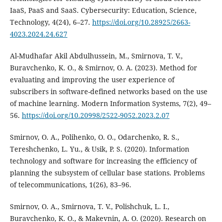
IaaS, PaaS and SaaS. Cybersecurity: Education, Science,
Technology, 4(24), 6–27.
https://doi.org/10.28925/2663-
4023.2024.24.627
Al-Mudhafar Akil Abdulhussein, M., Smirnova, T. V.,
Buravchenko, K. O., & Smirnov, O. A. (2023). Method for
evaluating and improving the user experience of
subscribers in software-defined networks based on the use
of machine learning. Modern Information Systems, 7(2), 49–
56.
https://doi.org/10.20998/2522-9052.2023.2.07
Smirnov, O. A., Polihenko, O. O., Odarchenko, R. S.,
Tereshchenko, L. Yu., & Usik, P. S. (2020). Information
technology and software for increasing the efficiency of
planning the subsystem of cellular base stations. Problems
of telecommunications, 1(26), 83–96.
Smirnov, O. A., Smirnova, T. V., Polishchuk, L. I.,
Buravchenko, K. O., & Makevnin, A. O. (2020). Research on