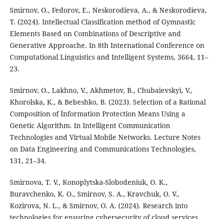
Smirnov, O., Fedorov, E., Neskorodieva, A., & Neskorodieva,
T. (2024). Intellectual Classification method of Gymnastic
Elements Based on Combinations of Descriptive and
Generative Approache. In 8th International Conference on
Computational Linguistics and Intelligent Systems, 3664, 11–
23.
Smirnov, O., Lakhno, V., Akhmetov, B., Chubaievskyi, V.,
Khorolska, K., & Bebeshko, B. (2023). Selection of a Rational
Composition of İnformation Protection Means Using a
Genetic Algorithm. In Intelligent Communication
Technologies and Virtual Mobile Networks. Lecture Notes
on Data Engineering and Communications Technologies,
131, 21–34.
Smirnova, T. V., Konoplytska-Slobodeniuk, O. K.,
Buravchenko, K. O., Smirnov, S. A., Kravchuk, O. V.,
Kozirova, N. L., & Smirnov, O. A. (2024). Research into
technologies for ensuring cybersecurity of cloud services