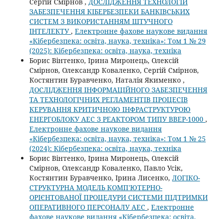
Сергій Смірнов ,
ДОСЛІДЖЕННЯ ТЕХНОЛОГІЙ
ЗАБЕЗПЕЧЕННЯ КІБЕРБЕЗПЕКИ БАНКІВСЬКИХ
СИСТЕМ З ВИКОРИСТАННЯМ ШТУЧНОГО
ІНТЕЛЕКТУ
,
Електронне фахове наукове видання
«Кібербезпека: освіта, наука, техніка»: Том 1 № 29
(2025): Кібербезпека: освіта, наука, техніка
Борис Вінтенко, Ірина Миронець, Олексій
Смірнов, Олександр Коваленко, Сергій Смірнов,
Костянтин Буравченко, Наталія Якименко ,
ДОСЛІДЖЕННЯ ІНФОРМАЦІЙНОГО ЗАБЕЗПЕЧЕННЯ
ТА ТЕХНОЛОГІЧНИХ РЕГЛАМЕНТІВ ПРОЦЕСІВ
КЕРУВАННЯ КРИТИЧНОЮ ІНФРАСТРУКТУРОЮ
ЕНЕРГОБЛОКУ АЕС З РЕАКТОРОМ ТИПУ ВВЕР-1000
,
Електронне фахове наукове видання
«Кібербезпека: освіта, наука, техніка»: Том 1 № 25
(2024): Кібербезпека: освіта, наука, техніка
Борис Вінтенко, Ірина Миронець, Олексій
Смірнов, Олександр Коваленко, Павло Усік,
Костянтин Буравченко, Ірина Лисенко,
ЛОГІКО-
СТРУКТУРНА МОДЕЛЬ КОМП'ЮТЕРНО-
ОРІЄНТОВАНОЇ ПРОЦЕДУРИ СИСТЕМИ ПІДТРИМКИ
ОПЕРАТИВНОГО ПЕРСОНАЛУ АЕС
,
Електронне
фахове наукове видання «Кібербезпека: освіта,