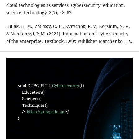
cloud technologies as services. Cybersecurity: education,
science, technology, 3(7), 43–62.
Hulak, H. M., Zhiltsov, O. B., Kyrychok, R. V., Korshun, N. V.,
& Skladannyi, P. M. (2024). Information and cyber security
of the enterprise. Textbook. Lviv: Publisher Marchenko T. V.