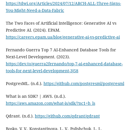
https://tdwi.org/Articles/2024/07/12/ARCH-ALL-Three-Signs-
You-Might-Need-a-Data-Fabric
The Two Faces of Artificial Intelligence: Generative AI vs
Predictive AI. (2024). EPAM.
https://careers.epam.ua/blog/generative-ai-vs-predictive-ai
Fernando Guerra Top 7 AI-Enhanced Database Tools for
Next-Level Development. (2023).
https://dev.to/guerra2fernando/top-7-ai-enhanced-database-
tools-for-next-level-development-3j58
PostgresML. (n.d.).
https://github.com/postgresml/postgresml
What is an SDK? | AWS. (n.d.).
https://aws.amazon.com/what-is/sdk/?nc1=h_ls
Qdrant. (n.d.).
https://github.com/qdrant/qdrant
Bosko, V. V., Konstantinova, L. V., Polishchuk, L. I.,