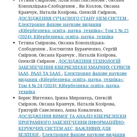
Конопліцька-Слободенюк , Ян Козлов, Оксана
Кравчук, Наталія Козірова, Олексій Смірнов,
ДОСЛІДЖЕННЯ СУЧАСНОГО СТАНУ SIEM-СИСТЕМ
,
Електронне фахове наукове видання
«Кібербезпека: освіта, наука, техніка»: Том 1 № 25
(2024): Кібербезпека: освіта, наука, техніка
Тетяна Смірнова, Оксана Конопліцька-
Слободенюк , Костянтин Буравченко, Сергій
Смірнов, Оксана Кравчук , Наталія Козірова,
Олексій Смірнов ,
ДОСЛІДЖЕННЯ ТЕХНОЛОГІЙ
ЗАБЕЗПЕЧЕННЯ КІБЕРБЕЗПЕКИ ХМАРНИХ СЕРВІСІВ
IAAS, PAAS ТА SAAS
,
Електронне фахове наукове
видання «Кібербезпека: освіта, наука, техніка»:
Том 4 № 24 (2024): Кібербезпека: освіта, наука,
техніка
Борис Вінтенко, Ірина Миронець, Олексій
Смірнов, Оксана Кравчук, Наталія Козірова,
Григорій Савеленко, Анна Коваленко,
ДОСЛІДЖЕННЯ ВИМОГ ТА АНАЛІЗ КІБЕРБЕЗПЕКИ
ПРОГРАМНОГО ЗАБЕЗПЕЧЕННЯ ІНФОРМАЦІЙНО-
КЕРУЮЧИХ СИСТЕМ АЕС, ВАЖЛИВИХ ДЛЯ
БЕЗПЕКИ
,
Електронне фахове наукове видання